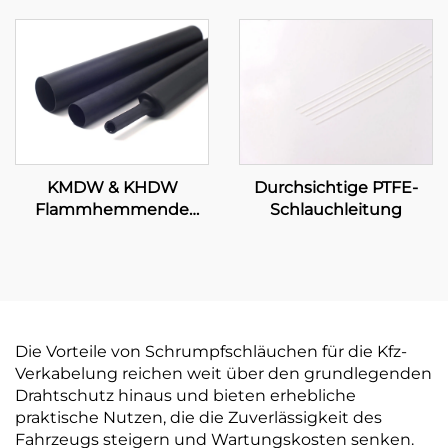
Schlauchleitung
Schlauchleitung zur
Isolations- und
Schutzabdichtung, 1–80
mm
Durchsichtige PTFE-
KMDW & KHDW
Schlauchleitung
Flammhemmende
mittelschwere/schwere
Polyolefin-
Schlauchleitung mit
Klebeschicht
Die Vorteile von Schrumpfschläuchen für die Kfz-
Verkabelung reichen weit über den grundlegenden
Drahtschutz hinaus und bieten erhebliche
praktische Nutzen, die die Zuverlässigkeit des
Fahrzeugs steigern und Wartungskosten senken.