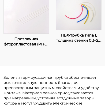
трубка K-102, гибкая
изоляционная защита,
диаметр 1–80 мм
ПВХ-трубка типа 1,
Прозрачная
толщина стенки 0,3–2,0
фторопластовая (PTFE)
мм, сертифицирована
трубка
UL,
электротехнический
короб
Зеленая термоусадочная трубка обеспечивает
исключительную ценность благодаря
превосходным защитным свойствам и удобству
монтажа. Материал равномерно усаживается
при нагревании, устраняя воздушные зазоры,
которые могут ухудшить электрические