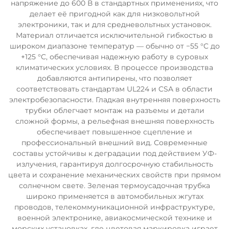
напряжение до 600 В в стандартных применениях, что
делает её пригодной как для низковольтной
электроники, так и для средневольтных установок.
Материал отличается исключительной гибкостью в
широком диапазоне температур — обычно от −55 °C до
+125 °C, обеспечивая надежную работу в суровых
климатических условиях. В процессе производства
добавляются антипирены, что позволяет
соответствовать стандартам UL224 и CSA в области
электробезопасности. Гладкая внутренняя поверхность
трубки облегчает монтаж на разъемы и детали
сложной формы, а рельефная внешняя поверхность
обеспечивает повышенное сцепление и
профессиональный внешний вид. Современные
составы устойчивы к деградации под действием УФ-
излучения, гарантируя долгосрочную стабильность
цвета и сохранение механических свойств при прямом
солнечном свете. Зеленая термоусадочная трубка
широко применяется в автомобильных жгутах
проводов, телекоммуникационной инфраструктуре,
военной электронике, авиакосмической технике и
морских установках, где цветовая маркировка играет