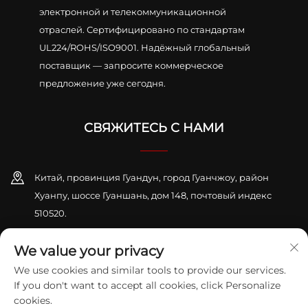
электронной и телекоммуникационной
отраслей. Сертифицировано по стандартам
UL224/ROHS/ISO9001. Надёжный глобальный
поставщик — запросите коммерческое
предложение уже сегодня.
СВЯЖИТЕСЬ С НАМИ
Китай, провинция Гуандун, город Гуанчжоу, район
Хуанпу, шоссе Гуаншань, дом 148, почтовый индекс
510520.
+86-13416189912
We value your privacy
We use cookies and similar tools to provide our services.
[email protected]
If you don't want to accept all cookies, click Personalize
cookies.